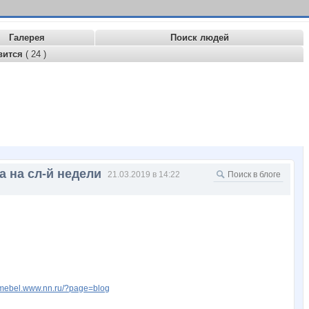
Галерея
Поиск людей
вится
( 24 )
а на сл-й недели
21.03.2019 в 14:22
armebel.www.nn.ru/?page=blog