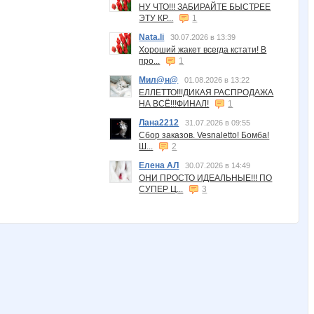
НУ ЧТО!!! ЗАБИРАЙТЕ БЫСТРЕЕ
ЭТУ КР...
1
Nata.li
30.07.2026 в 13:39
Хороший жакет всегда кстати! В
про...
1
Мил@н@
01.08.2026 в 13:22
ЕЛЛЕТТО!!!ДИКАЯ РАСПРОДАЖА
НА ВСЁ!!!ФИНАЛ!
1
Лана2212
31.07.2026 в 09:55
Сбор заказов. Vesnaletto! Бомба!
Ш...
2
Елена АЛ
30.07.2026 в 14:49
ОНИ ПРОСТО ИДЕАЛЬНЫЕ!!! ПО
СУПЕР Ц...
3