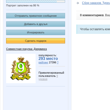
Сбор заказов. Туре
Портрет заполнен на 86 %
0 комментариев
. Ва
Отправить приватное сообщение
Добавить в друзья
Чтобы оставлять ко
Игнорировать
Сделать подарок
Совместная покупка: Дзержинск
популярность:
293 место
рейтинг
27396
?
Привилегированный
пользователь
9
уровня