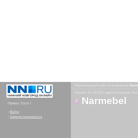
Персональный сайт пользователя
Narm
портрет № 191254 зарегистрирован боле
Narmebel
Привет, Гость !
-
Войти
-
Зарегистрироваться