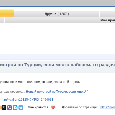
Друзья
( 1307 )
Мне нра
строй по Турции, если много наберем, то раздач
анить оригинал:
Новый пристрой по Турции, если мно...
w.nn.ru/~gallery191254?MFID=1454631
Мне нравится
Добавлено со страницы:
https://n