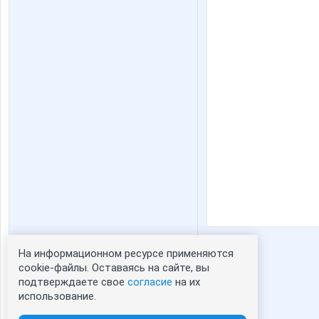
На информационном ресурсе применяются
Статистика портрета:
cookie-файлы. Оставаясь на сайте, вы
подтверждаете свое
согласие
на их
сейчас просматривают портрет - 0
использование.
зарегистрированные пользователи
посетившие портрет за 7 дней - 1