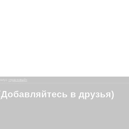
татус
«трастовый»
(Добавляйтесь в друзья)