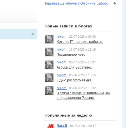
Пошили еще юбочки ЛОл синие, забро...
Новые записи в блогах
nikom
21.07.2026 в 09:00
Хотел в IT - попал в рабство.
nikom
18.07.2026 в 19:19
Полдневное лето.
nikom
08.07.2026 в 13:07
Азбука для Буратино.
nikom
05.06.2026 в 15:55
К Дню русского языка.
nikom
05.06.2026 в 10:32
В связи с пмэф-26 напомним, как
они раззоряли Россию.
Популярные за неделю
Nata.li
30.07.2026 в 20:17