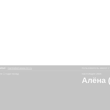
ebel
:
narmebel.www.nn.ru
пользователь имеет с
е 1 года назад
настоящее имя:
Алёна 