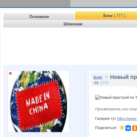
Блог
( 777 )
Основное
Шпионаж
Новый при
>
Блог
1722
Просмотреть или сохр
Галерея тут
https://ww
Поделиться: