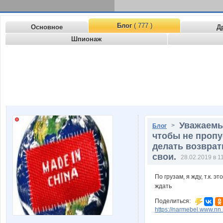
Блог
( 777 )
Основное
Д
Шпионаж
Уважаемы
>
Блог
чтобы не пропу
делать возвраты
свои.
28.02.2019 в 1
По грузам, я жду, т.к. 
ждать
Поделиться:
https://narmebel.www.nn.