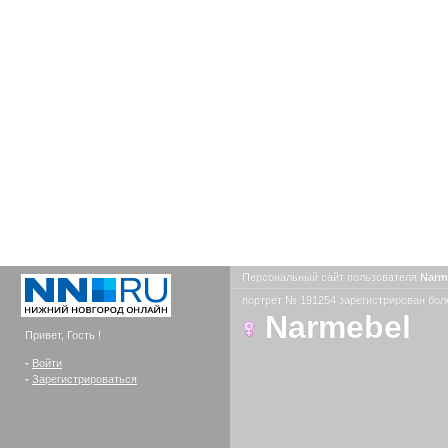
Персональный сайт пользователя
Narm
портрет № 191254 зарегистрирован боле
Narmebel
Привет, Гость !
-
Войти
-
Зарегистрироваться