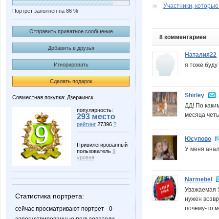
Участники, которые 
Портрет заполнен на 86 %
Отправить приватное сообщение
8 комментариев
Добавить в друзья
Наталия22
я тоже буду 
Игнорировать
Сделать подарок
Shirley
Совместная покупка: Дзержинск
ДД! По каки
популярность:
месяца чет
293 место
рейтинг
27396
?
Юсупово
Привилегированный
У меня анал
пользователь
9
уровня
Narmebel
Уважаемая S
Статистика портрета:
нужен возвр
почему-то 
сейчас просматривают портрет - 0