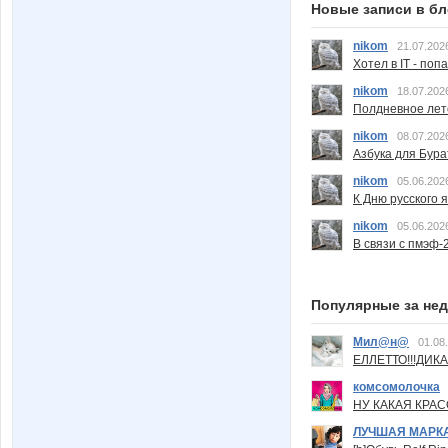
Новые записи в бл
nikom
21.07.202
Хотел в IT - поп
nikom
18.07.202
Полдневное лет
nikom
08.07.202
Азбука для Бура
nikom
05.06.202
К Дню русского 
nikom
05.06.202
В связи с пмэф-
Популярные за не
Мил@н@
01.08
ЕЛЛЕТТО!!!ДИК
комсомолочка
НУ КАКАЯ КРАСОТ
ЛУЧШАЯ МАРК