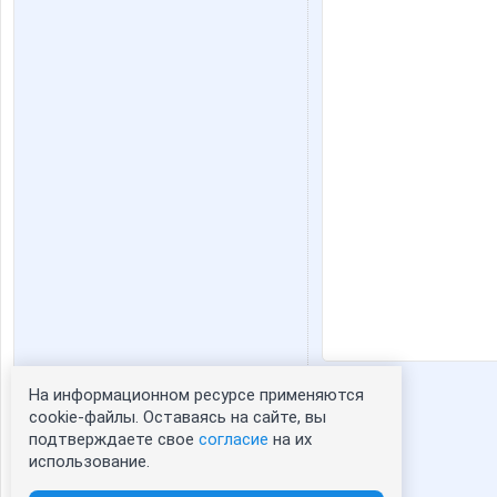
На информационном ресурсе применяются
Статистика портрета:
cookie-файлы. Оставаясь на сайте, вы
подтверждаете свое
согласие
на их
сейчас просматривают портрет - 0
использование.
зарегистрированные пользователи
посетившие портрет за 7 дней - 1