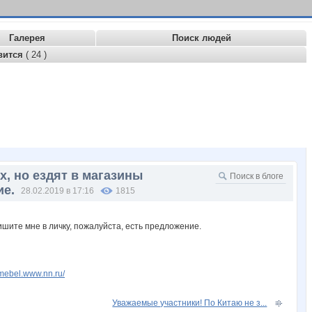
Галерея
Поиск людей
вится
( 24 )
х, но ездят в магазины
ие.
28.02.2019 в 17:16
1815
rmebel.www.nn.ru/
Уважаемые участники! По Китаю не з...