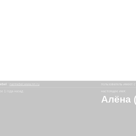
ebel
:
narmebel.www.nn.ru
пользователь имеет с
е 1 года назад
настоящее имя:
Алёна 