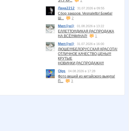
ЭТУ КР...
1
Лана2212
31.07.2026 в 09:55
Сбор заказов. Vesnaletto! Бомба!
Ш...
2
Мил@н@
01.08.2026 в 13:22
ЕЛЛЕТТО!!!ДИКАЯ РАСПРОДАЖА
НА ВСЁ!!!ФИНАЛ!
1
Мил@н@
31.07.2026 в 16:00
ЛЮШЕ!!!!БЕЛОРУССКАЯ КРАСОТА!
ОТЛИЧНОЕ КАЧЕСТВО,ЦЕНЫ!!!
КРУТЫЕ
НОВИНКИ,РАСПРОДАЖА!!!
Olgs
04.08.2026 в 17:28
Фото вещей из китайского выкупа!
П...
3