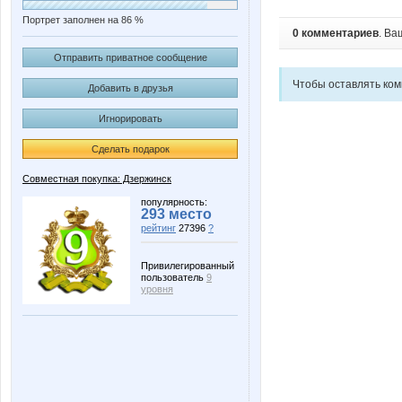
Портрет заполнен на 86 %
0 комментариев
. Ва
Отправить приватное сообщение
Чтобы оставлять ко
Добавить в друзья
Игнорировать
Сделать подарок
Совместная покупка: Дзержинск
популярность:
293 место
рейтинг
27396
?
Привилегированный
пользователь
9
уровня