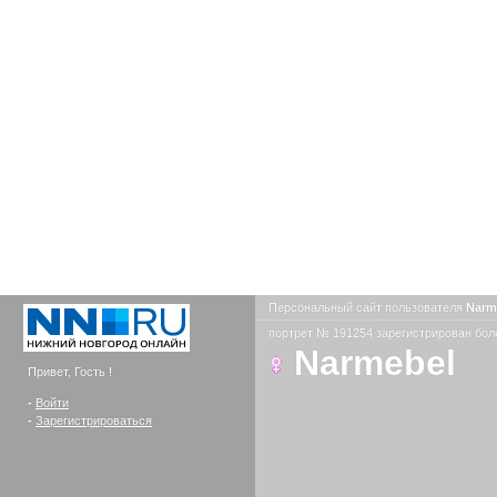
Персональный сайт пользователя
Narm
портрет № 191254 зарегистрирован боле
Narmebel
Привет, Гость !
-
Войти
-
Зарегистрироваться