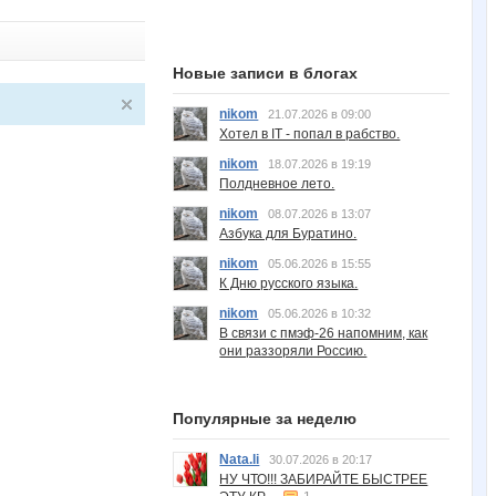
Новые записи в блогах
nikom
21.07.2026 в 09:00
Хотел в IT - попал в рабство.
nikom
18.07.2026 в 19:19
Полдневное лето.
nikom
08.07.2026 в 13:07
Азбука для Буратино.
nikom
05.06.2026 в 15:55
К Дню русского языка.
nikom
05.06.2026 в 10:32
В связи с пмэф-26 напомним, как
они раззоряли Россию.
Популярные за неделю
Nata.li
30.07.2026 в 20:17
НУ ЧТО!!! ЗАБИРАЙТЕ БЫСТРЕЕ