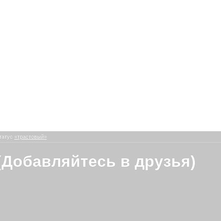
татус
«трастовый»
(Добавляйтесь в друзья)