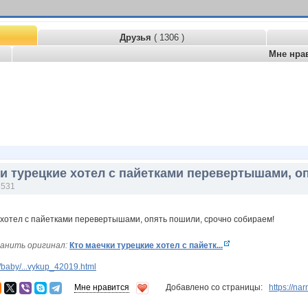
Друзья
( 1306 )
Мне нра
ки турецкие хотел с пайетками перевертышами, о
1531
анить оригинал:
Кто маечки турецкие хотел с пайетк...
baby/...vykup_42019.html
Мне нравится
Добавлено со страницы:
https://na