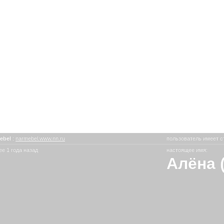
ebel
:
narmebel.www.nn.ru
пользователь имеет с
е 1 года назад
настоящее имя:
Алёна 