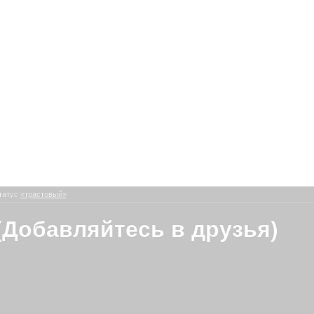
татус
«трастовый»
(Добавляйтесь в друзья)