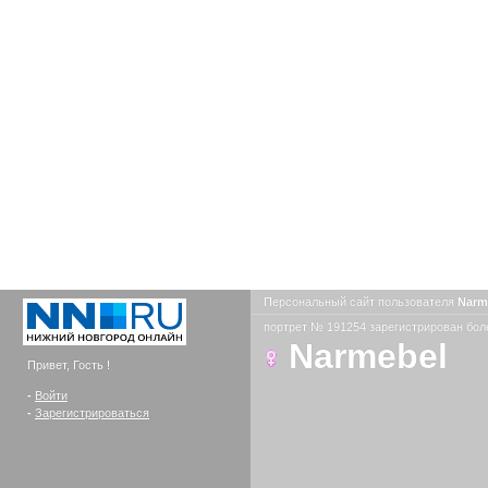
Персональный сайт пользователя
Narm
портрет № 191254 зарегистрирован боле
Narmebel
Привет, Гость !
-
Войти
-
Зарегистрироваться