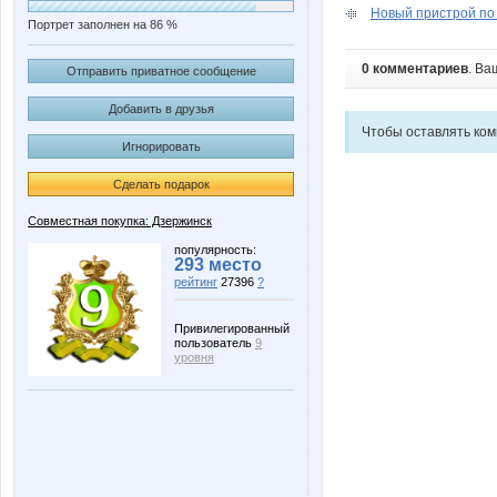
Новый пристрой по 
Портрет заполнен на 86 %
0 комментариев
. Ва
Отправить приватное сообщение
Добавить в друзья
Чтобы оставлять ко
Игнорировать
Сделать подарок
Совместная покупка: Дзержинск
популярность:
293 место
рейтинг
27396
?
Привилегированный
пользователь
9
уровня