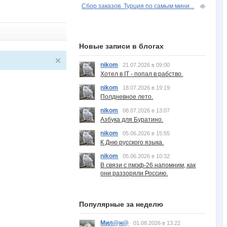
Сбор заказов. Турция по самым мини...
Новые записи в блогах
nikom
21.07.2026 в 09:00
Хотел в IT - попал в рабство.
nikom
18.07.2026 в 19:19
Полдневное лето.
nikom
08.07.2026 в 13:07
Азбука для Буратино.
nikom
05.06.2026 в 15:55
К Дню русского языка.
nikom
05.06.2026 в 10:32
В связи с пмэф-26 напомним, как
они раззоряли Россию.
Популярные за неделю
Мил@н@
01.08.2026 в 13:22