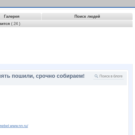
Галерея
Поиск людей
вится
( 24 )
пять пошили, срочно собираем!
rmebel.www.nn.ru/