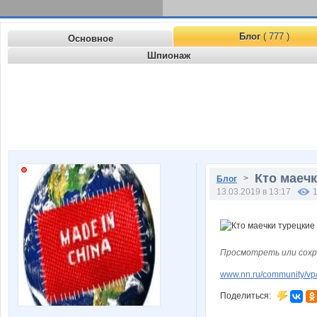
Блог
( 777 )
Основное
Шпионаж
Кто маеч
>
Блог
13.03.2019 в 13:17
Просмотреть или сохр
www.nn.ru/community/vp/
Поделиться: