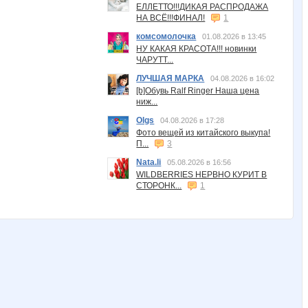
ЕЛЛЕТТО!!!ДИКАЯ РАСПРОДАЖА
НА ВСЁ!!!ФИНАЛ!
1
комсомолочка
01.08.2026 в 13:45
НУ КАКАЯ КРАСОТА!!! новинки
ЧАРУТТ...
ЛУЧШАЯ МАРКА
04.08.2026 в 16:02
[b]Обувь Ralf Ringer Наша цена
ниж...
Olgs
04.08.2026 в 17:28
Фото вещей из китайского выкупа!
П...
3
Nata.li
05.08.2026 в 16:56
WILDBERRIES НЕРВНО КУРИТ В
СТОРОНК...
1