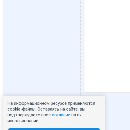
На информационном ресурсе применяются
Статистика портрета:
cookie-файлы. Оставаясь на сайте, вы
подтверждаете свое
согласие
на их
сейчас просматривают портрет - 0
использование.
зарегистрированные пользователи
посетившие портрет за 7 дней - 1