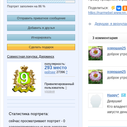
Портрет заполнен на 86 %
Поделиться:
https://narmebel.www.nn.
Отправить приватное сообщение
Девушки, я вернулас
Добавить в друзья
Игнорировать
3 комментария
Сделать подарок
хорошая25
доброе утро
Совместная покупка: Дзержинск
популярность:
293 место
хорошая25
рейтинг
27396
?
доброе утро
Привилегированный
пользователь
9
уровня
Happy*
Девушки!
Кто владеет
августе ден
Статистика портрета:
сейчас просматривают портрет - 0