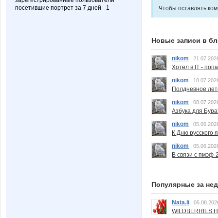
зарегистрированные пользователи
посетившие портрет за 7 дней - 1
Чтобы оставлять ко
Новые записи в бл
nikom
21.07.202
Хотел в IT - поп
nikom
18.07.202
Полдневное лет
nikom
08.07.202
Азбука для Бура
nikom
05.06.202
К Дню русского 
nikom
05.06.202
В связи с пмэф-
Популярные за не
Nata.li
05.08.202
WILDBERRIES Н