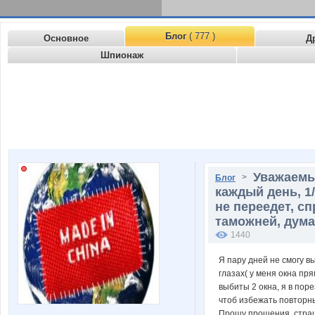
Блог
( 777 )
Основное
Д
Шпионаж
Уважаемы
>
Блог
каждый день, 1
не переедет, с
таможней, дума
1440
Я пару дней не смогу в
глазах( у меня окна пря
выбиты 2 окна, я в поре
чтоб избежать повторны
Прошу прощения, стра