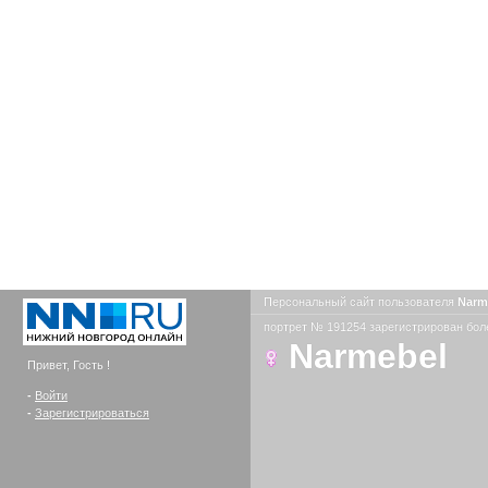
Персональный сайт пользователя
Narm
портрет № 191254 зарегистрирован боле
Narmebel
Привет, Гость !
-
Войти
-
Зарегистрироваться